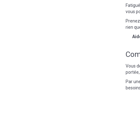
Fatigué
vous po
Prenez
rien qu
Aid
Com
Vous dé
portée,
Par une
besoins