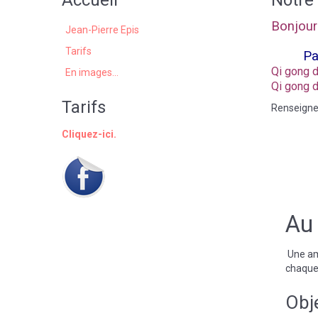
Accueil
Notre 
Bonjour
Jean-Pierre Epis
Tarifs
Pa
Qi gong d
En images...
Qi gong d
Tarifs
Renseign
Cliquez-ici.
Au 
Une am
chaque
Obje