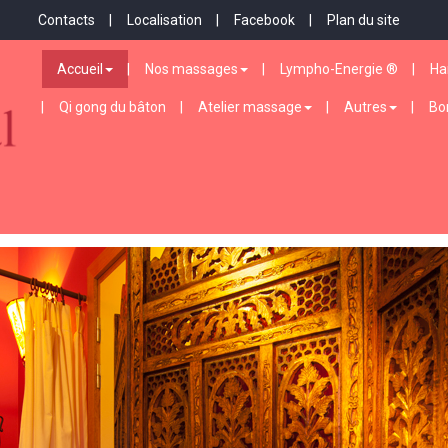
Contacts
Localisation
Facebook
Plan du site
Accueil
Nos massages
Lympho-Energie ®
Ha
Qi gong du bâton
Atelier massage
Autres
Bo