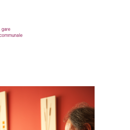
a gare
e communale