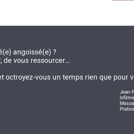
é(e) angoissé(e) ?
r, de vous ressourcer…
t octroyez-vous un temps rien que pour v
Jean-P
Infirm
Massag
Pratic